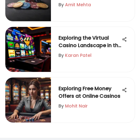
Games
By
Amit Mehta
Exploring the Virtual
Casino Landscape in the
USA
By
Karan Patel
Exploring Free Money
Offers at Online Casinos
By
Mohit Nair